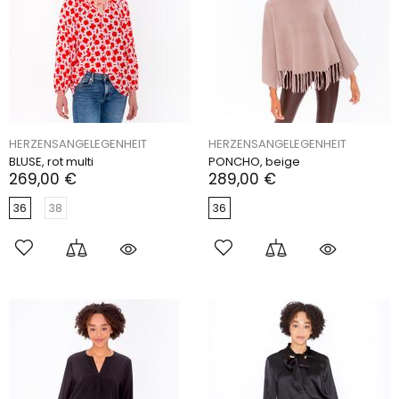
HERZENSANGELEGENHEIT
HERZENSANGELEGENHEIT
BLUSE, rot multi
PONCHO, beige
269,00 €
289,00 €
36
38
36