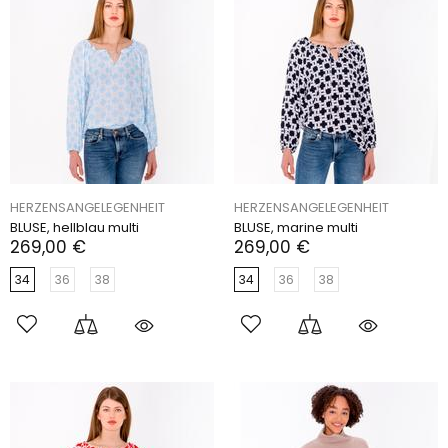
HERZENSANGELEGENHEIT
HERZENSANGELEGENHEIT
BLUSE, hellblau multi
BLUSE, marine multi
269,00 €
269,00 €
34
36
38
34
36
38