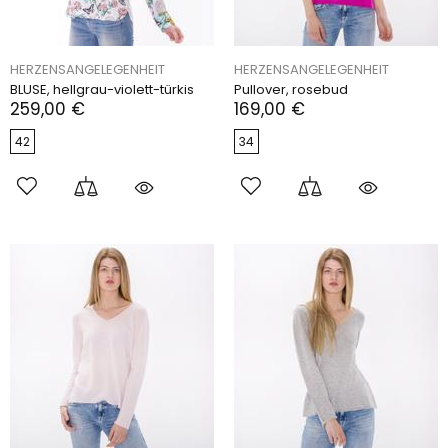
HERZENSANGELEGENHEIT
HERZENSANGELEGENHEIT
BLUSE, hellgrau-violett-türkis
Pullover, rosebud
259,00 €
169,00 €
42
34