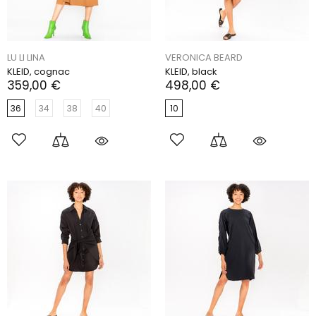
LU LI LINA
VERONICA BEARD
KLEID, cognac
KLEID, black
359,00 €
498,00 €
36
34
38
40
10