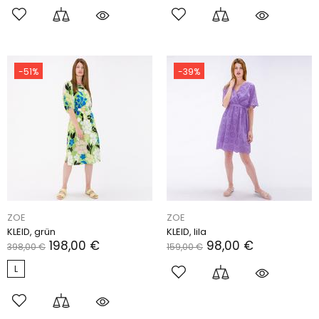
-51%
-39%
ZOE
ZOE
KLEID, grün
KLEID, lila
198,00 €
98,00 €
398,00 €
159,00 €
L