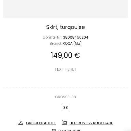
Skirt, turqouise
donna-Nr.:
38008450204
Brand:
ROQA (Mu)
149,00 €
TEXT FEHLT
GRÖSSE:
38
38
GRÖßENTABELLE
LIEFERUNG & RÜCKGABE